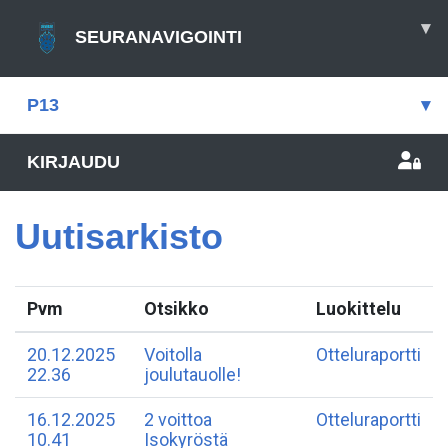
▾
SEURANAVIGOINTI
P13
▾
KIRJAUDU
Uutisarkisto
Pvm
Otsikko
Luokittelu
20.12.2025
​Voitolla
Otteluraportti
22.36
joulutauolle!
16.12.2025
2 voittoa
Otteluraportti
10.41
Isokyröstä