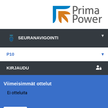
▾
SEURANAVIGOINTI
P10
▾
KIRJAUDU
Viimeisimmät ottelut
Ei otteluita