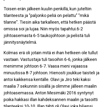
Toisen erän jälkeen kuulin penkillä, kun juteltiin
tilanteesta ja "paljonko peliä on pelattu" "mikä
tilanne". Tiesin aika tarkalleen, että hetken päästä
omissa soi ja lujaa. Niin myös tapahtui.6-2
johtoasemasta 6-5 taukojohtoon ja pelistä tuli
jännitysnäytelmä.
Kolmas erä oli jotain mitä ei ihan hetkeen ole tullut
vastaan. Vastustaja tuli tasoihin 6-6, jonka jälkeen
menimme johtoon 6-7. Vaasa meni vajaassa
minuutissa 8-7 johtoon. Hienosti joukkue taisteli ja
antoi kaikkensa kentälle. Olavi ja Jiro teki kaksi
maalia 7 sekunnin sisällä ja olimme jälleen maalin
johtoasemassa. Anton Mesimäki 2016 syntynyt
poika hakkasi illan kahdeksannen maalin ja tasoitti
tilanteeksi 10-10. Illan tähti oli Olavi joka hiljensi