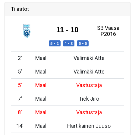
Tilastot
SB Vaasa
11 - 10
P2016
5 - 2
1 - 3
5 - 5
2
'
Maali
Välimäki Atte
5
'
Maali
Välimäki Atte
5
'
Maali
Vastustaja
7
'
Maali
Tick Jiro
8
'
Maali
Vastustaja
14
'
Maali
Hartikainen Juuso