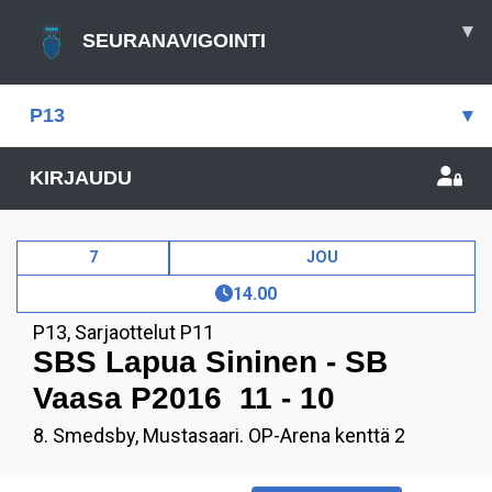
▾
SEURANAVIGOINTI
P13
▾
KIRJAUDU
7
JOU
14.00
P13
,
Sarjaottelut P11
SBS Lapua Sininen - SB
Vaasa P2016
11 - 10
8. Smedsby, Mustasaari. OP-Arena kenttä 2