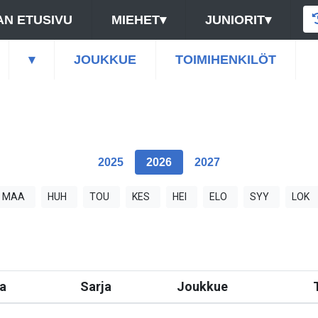
N ETUSIVU
MIEHET
▾
JUNIORIT
▾
▾
JOUKKUE
TOIMIHENKILÖT
2025
2026
2027
MAA
HUH
TOU
KES
HEI
ELO
SYY
LOK
a
Sarja
Joukkue