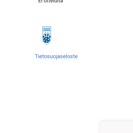
Ei otteluita
Tietosuojaseloste