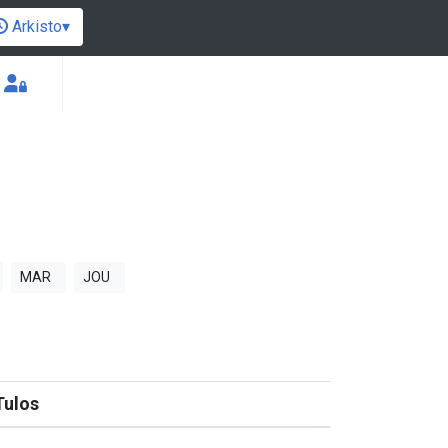
Arkisto
▾
MAR
JOU
Tulos