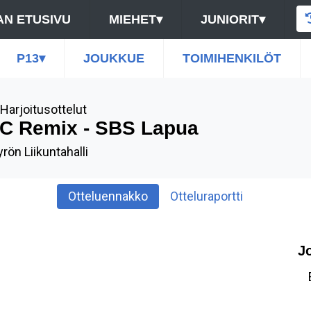
N ETUSIVU
MIEHET
▾
JUNIORIT
▾
P13
▾
JOUKKUE
TOIMIHENKILÖT
Harjoitusottelut
C Remix - SBS Lapua
rön Liikuntahalli
Otteluennakko
Otteluraportti
J