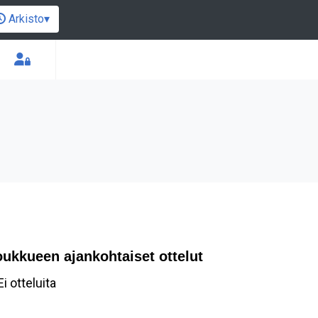
Arkisto
▾
oukkueen ajankohtaiset ottelut
Ei otteluita