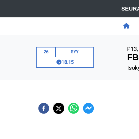
SEURA
P13
,
26
SYY
FB
18.15
Isoky